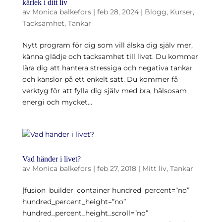
kärlek i ditt liv
av
Monica balkefors
|
feb 28, 2024
|
Blogg
,
Kurser
,
Tacksamhet
,
Tankar
Nytt program för dig som vill älska dig själv mer,
känna glädje och tacksamhet till livet. Du kommer
lära dig att hantera stressiga och negativa tankar
och känslor på ett enkelt sätt. Du kommer få
verktyg för att fylla dig själv med bra, hälsosam
energi och mycket...
Vad händer i livet?
av
Monica balkefors
|
feb 27, 2018
|
Mitt liv
,
Tankar
[fusion_builder_container hundred_percent=”no”
hundred_percent_height=”no”
hundred_percent_height_scroll=”no”